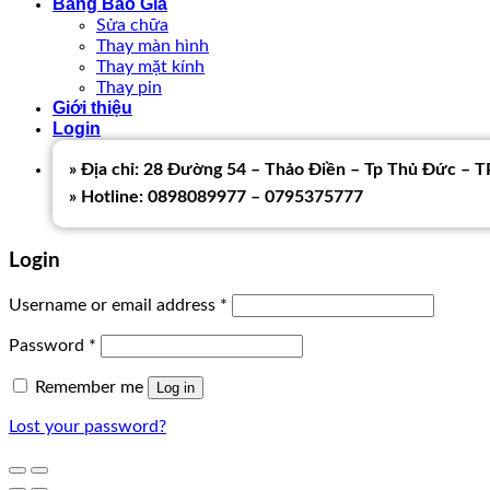
Bảng Báo Giá
Sửa chữa
Thay màn hình
Thay mặt kính
Thay pin
Giới thiệu
Login
» Địa chỉ: 28 Đường 54 – Thảo Điền – Tp Thủ Đức –
» Hotline: 0898089977 – 0795375777
Login
Username or email address
*
Password
*
Remember me
Log in
Lost your password?