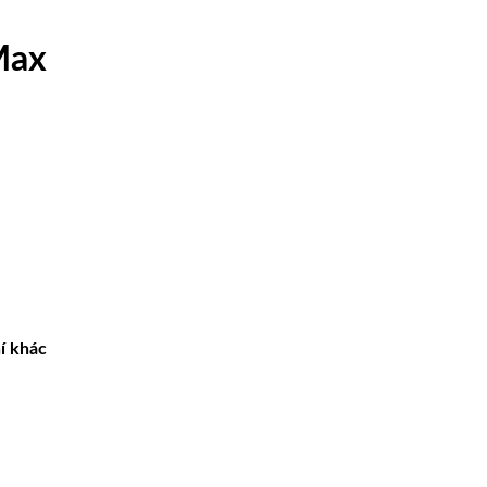
Max
í khác